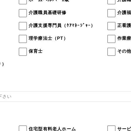
介護職員基礎研修
介護
介護支援専門員（ｹｱﾏﾈｰｼﾞｬｰ）
正看
理学療法士（PT）
作業療
保育士
その
り）
住宅型有料老人ホーム
サー