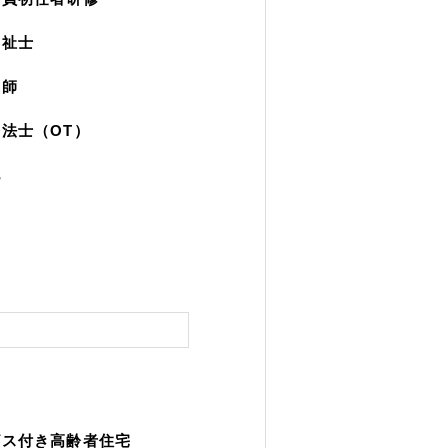
福祉士
護師
法士（OT）
他
ビス付き高齢者住宅