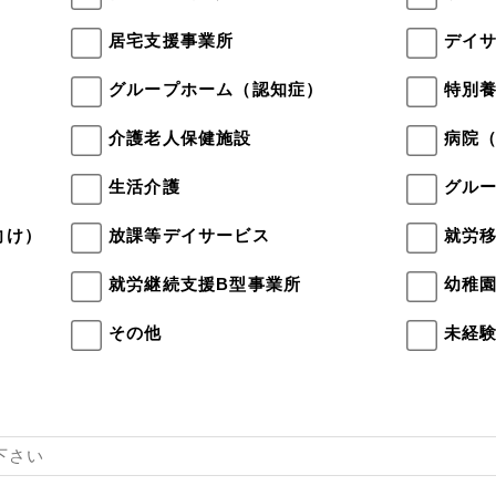
居宅支援事業所
デイ
）
グループホーム（認知症）
特別
介護老人保健施設
病院
生活介護
グル
向け）
放課等デイサービス
就労
就労継続支援B型事業所
幼稚
その他
未経