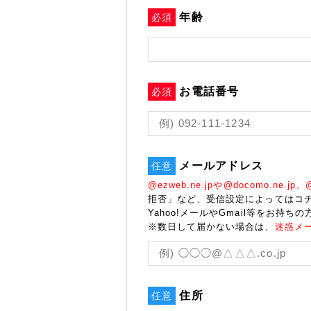
年齢
必須
お電話番号
必須
メールアドレス
任意
@ezweb.ne.jpや@docomo.ne.jp、@s
拒否」など、受信設定によってはコ
Yahoo!メールやGmail等をお持ちの
※数日して届かない場合は、
迷惑メ
住所
任意