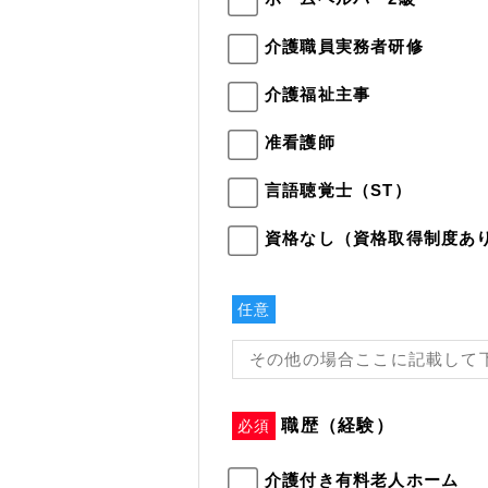
介護職員実務者研修
介護福祉主事
准看護師
言語聴覚士（ST）
資格なし（資格取得制度あ
任意
職歴（経験）
必須
介護付き有料老人ホーム