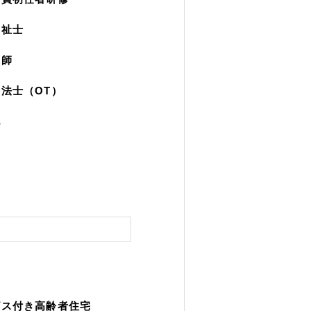
福祉士
護師
法士（OT）
他
ビス付き高齢者住宅