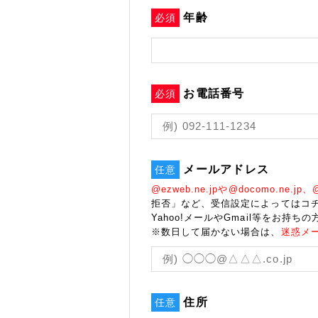
年齢
必須
お電話番号
必須
メールアドレス
任意
@ezweb.ne.jpや@docomo.ne.jp、@s
拒否」など、受信設定によってはコ
Yahoo!メールやGmail等をお持ちの
※数日して届かない場合は、
迷惑メ
住所
任意