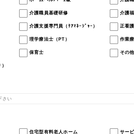
介護職員基礎研修
介護
介護支援専門員（ｹｱﾏﾈｰｼﾞｬｰ）
正看
理学療法士（PT）
作業療
保育士
その
り）
住宅型有料老人ホーム
サー