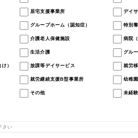
居宅支援事業所
デイ
）
グループホーム（認知症）
特別
介護老人保健施設
病院
生活介護
グル
向け）
放課等デイサービス
就労
就労継続支援B型事業所
幼稚
その他
未経