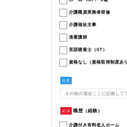
介護職員実務者研修
介護福祉主事
准看護師
言語聴覚士（ST）
資格なし（資格取得制度あ
任意
職歴（経験）
必須
介護付き有料老人ホーム