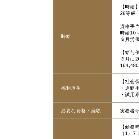
【時給
28等級 
資格手
時給10
時給
※月労
【給与
※月に2
164,4
【社会
福利厚生
・通勤手
・試用
必要な資格・経験
実務者
【勤務
（1）7：