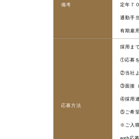
備考
定年７
通勤手当
有期雇
採用ま
①応募
②当社
③面接
④採用
応募方法
⑤ご希
※ご入
web