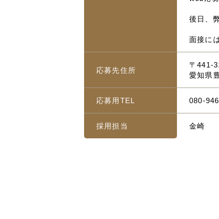
後日、
面接に
〒441-3
応募先住所
愛知県豊
応募用TEL
080-94
採用担当
金崎