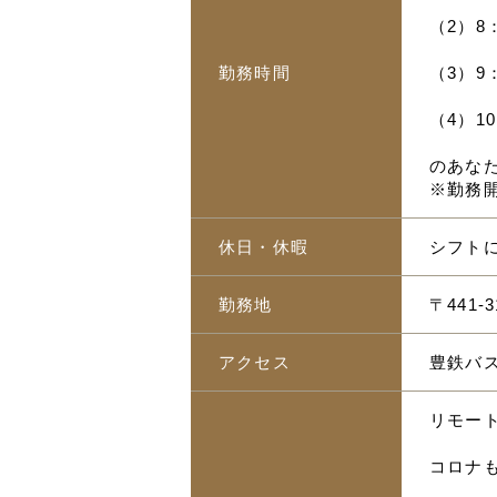
（2）8：
勤務時間
（3）9：
（4）10
のあな
※勤務
休日・休暇
シフト
勤務地
〒441
アクセス
豊鉄バ
リモー
コロナ