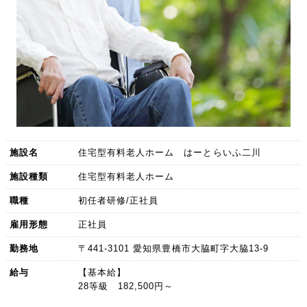
施設名
住宅型有料老人ホーム はーとらいふ二川
施設種類
住宅型有料老人ホーム
職種
初任者研修/正社員
雇用形態
正社員
勤務地
〒441-3101 愛知県豊橋市大脇町字大脇13-9
給与
【基本給】
28等級 182,500円～