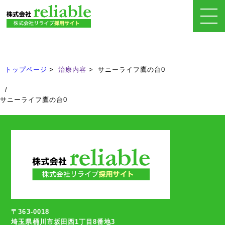
治療内容
Treatment
トップページ
治療内容
サニーライフ鷹の台0
/
サニーライフ鷹の台0
〒363-0018
埼玉県桶川市坂田西1丁目8番地3