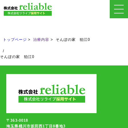
治療内容
Treatment
トップページ
治療内容
そんぽの家 狛江0
/
そんぽの家 狛江0
〒363-0018
埼玉県桶川市坂田西1丁目8番地3