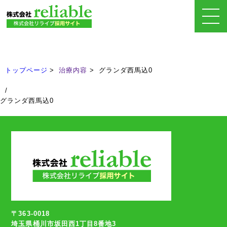
治療内容
Treatment
トップページ
治療内容
グランダ西馬込0
/
グランダ西馬込0
〒363-0018
埼玉県桶川市坂田西1丁目8番地3